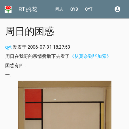
BT的花
account_circle
网志
QYB
QYT
周日的困惑
qyt
发表于 2006-07-31 18:27:53
周日在我哥的亲情赞助下去看了
《从莫奈到毕加索》
困惑有四：
一、