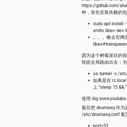
https://github.c
种，首先安装依赖的包，
sudo apt install 
xmlto libev-dev 
。。。略去官网里的 ipt
libev#transparen
因为这个树莓派目的很简
统统全局路由出去；为
ss-tunnel -c /etc
如果是在 rc.loca
上 "sleep 15 &
使用 dig www.youtube
最后把 dnsmasq 作为真
/etc/dnsmasq.conf
port=53