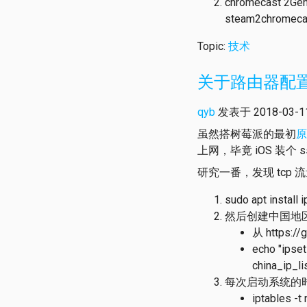
chromecast 
steam2chrom
Topic:
技术
关于路由器配
qyb
发表于 2018-03-11 
虽然搭树莓派的最初
原
上网，毕竟 iOS 装个
研究一番，发现 tcp
sudo apt install 
然后创建中国地区的
从 https:/
echo "ipset
china_ip_li
每次启动系统的时候首
iptables -