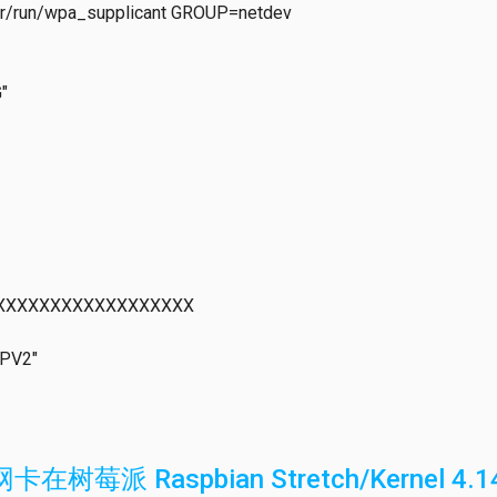
var/run/wpa_supplicant GROUP=netdev
"
XXXXXXXXXXXXXXXXXXX
PV2"
网卡在树莓派 Raspbian Stretch/Kernel 4