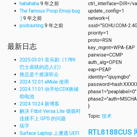
hahahaha
9 年之前
ctrl_interface=DIR=/
The famous Poop Emoji bug
update_config=1
:)
9 年之前
network={
podcasting
9 年之前
ssid="SOHU.COM-2.4G
priority=1
proto=RSN
最新日志
key_mgmt=WPA-EAP
pairwise=CCMP
2025.03.01 音乐剧《1789:
auth_alg=OPEN
巴士底狱的恋人们》
eap=PEAP
推总是个摇滚听众
identity="qiuyingbo"
2024.12.01 aMule 使用
password=hash:XXX
2024.11.01 动手给CDX换辅
phase1="peaplabel=0"
助电池
phase2="auth=MSCHA
2024.10.24 新博客
}
解决 Fitbit Versa Lite 锻炼时
Topic:
技术
连接不上 GPS 的问题
练字
RTL8188CUS 
Surface Laptop 上遭遇 UEFI