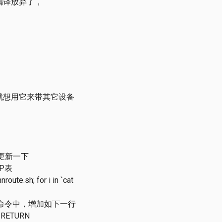
0 的编译放弃了，
就想用它来带其它设备
周更新一下
IP表
oute.sh; for i in `cat
ss 的命令中，增加如下一行
-j RETURN