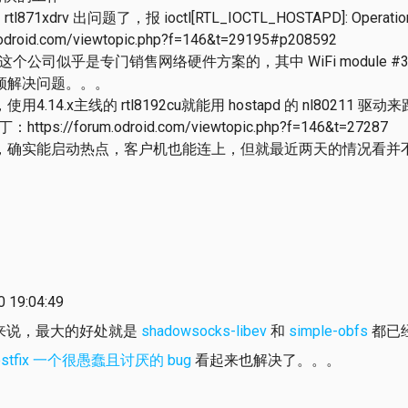
tl871xdrv 出问题了，报 ioctl[RTL_IOCTL_HOSTAPD]: Operatio
.odroid.com/viewtopic.php?f=146&t=29195#p208592
com 这个公司似乎是专门销售网络硬件方案的，其中 WiFi module #3 
须解决问题。。。
.14.x主线的 rtl8192cu就能用 hostapd 的 nl80211 驱
丁：https://forum.odroid.com/viewtopic.php?f=146&t=27287
，确实能启动热点，客户机也能连上，但就最近两天的情况看并
19:04:49
用来说，最大的好处就是
shadowsocks-libev
和
simple-obfs
都已经
ostfix 一个很愚蠢且讨厌的 bug
看起来也解决了。。。