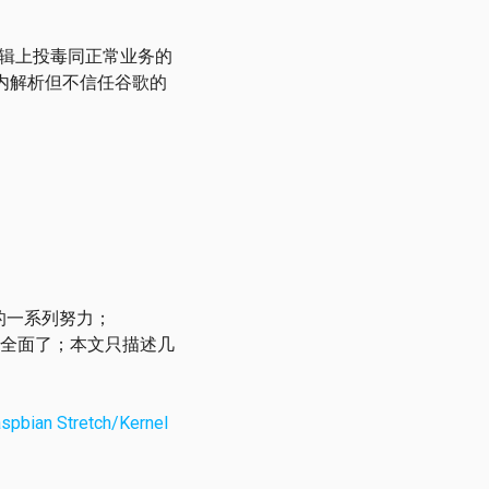
逻辑上投毒同正常业务的
的国内解析但不信任谷歌的
进行的一系列努力；
绍的很全面了；本文只描述几
ian Stretch/Kernel