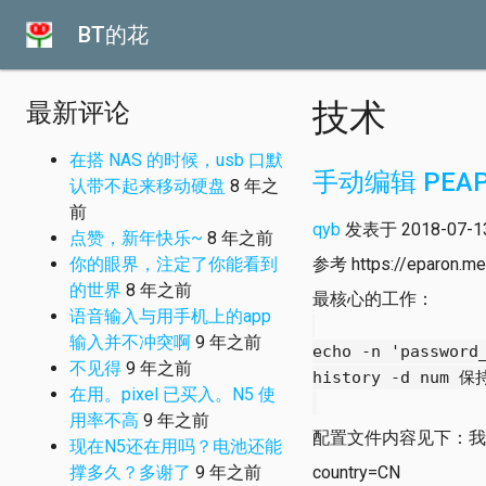
BT的花
技术
最新评论
在搭 NAS 的时候，usb 口默
手动编辑 PEAP
认带不起来移动硬盘
8 年之
前
qyb
发表于 2018-07-13 
点赞，新年快乐~
8 年之前
你的眼界，注定了你能看到
参考 https://eparon.me/
的世界
8 年之前
最核心的工作：
语音输入与用手机上的app
输入并不冲突啊
9 年之前
echo -n 'password
不见得
9 年之前
history -d num 
在用。pixel 已买入。N5 使
用率不高
9 年之前
配置文件内容见下：我司的 P
现在N5还在用吗？电池还能
撑多久？多谢了
9 年之前
country=CN