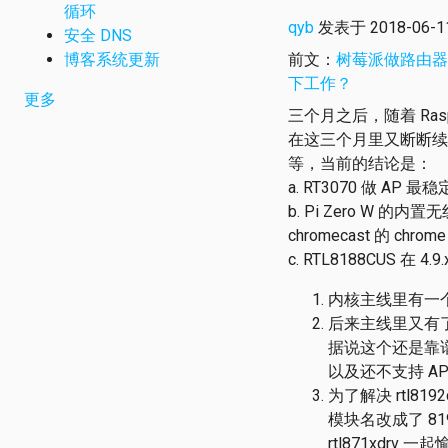
循环
qyb
发表于 2018-06-11 
安全 DNS
博客系统更新
前文：
树莓派做路由器 2018
下工作？
更多
三个月之后，随着 Raspb
在这三个月里又断断续续尝试了
等，当前的结论是：
a. RT3070 做 AP 最稳
b. Pi Zero W
chromecast 的 chrom
c. RTL8188CUS 
内核主线里有一个 r
后来主线里又有了一
据说这个还是靠谱的
以及还不支持 AP 
为了解决 rtl8192c
模块名改成了 819
rtl871xdrv 