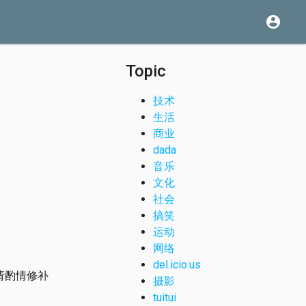
account_circle
Topic
技术
生活
商业
dada
音乐
文化
社会
搞笑
运动
网络
del.icio.us
书，请酌情修补
摄影
tuitui