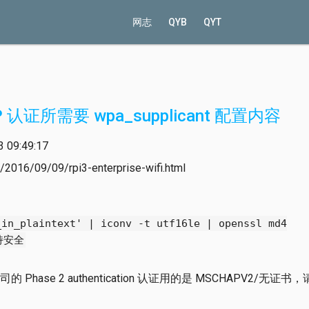
网志
QYB
QYT
 认证所需要 wpa_supplicant 配置内容
09:49:17
2016/09/09/rpi3-enterprise-wifi.html
_in_plaintext' | iconv -t utf16le | openssl md4
保持安全
hase 2 authentication 认证用的是 MSCHAPV2/无证