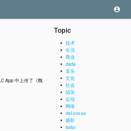
account_circle
Topic
技术
生活
商业
dada
音乐
文化
 App 中上传了《醜
社会
搞笑
运动
网络
del.icio.us
摄影
tuitui