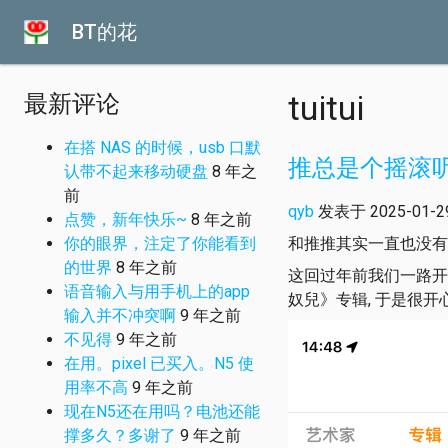
BT的花
tuitui
最新评论
在搭 NAS 的时候，usb 口默
推总是个摇滚
认带不起来移动硬盘
8 年之
前
qyb
发表于 2025-01-29 
点赞，新年快乐~
8 年之前
你的眼界，注定了你能看到
和推推其实一直也没有
的世界
8 年之前
这回过年前我们一路开车
语音输入与用手机上的app
奴兒》专辑, 于是很开心地
输入并不冲突啊
9 年之前
不见得
9 年之前
在用。pixel 已买入。N5 使
用率不高
9 年之前
现在N5还在用吗？电池还能
撑多久？多谢了
9 年之前