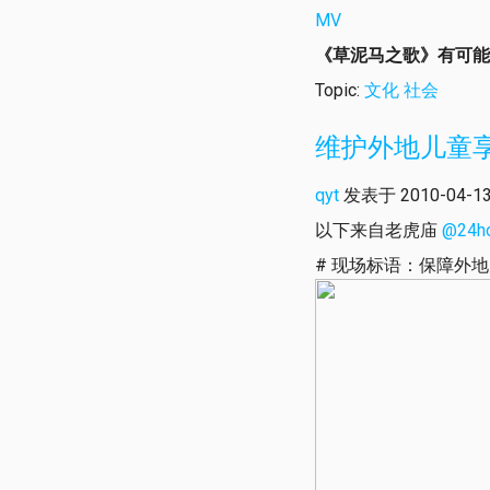
MV
《草泥马之歌》有可能
Topic:
文化
社会
维护外地儿童
qyt
发表于 2010-04-13 
以下来自老虎庙
@24h
# 现场标语：保障外地儿童