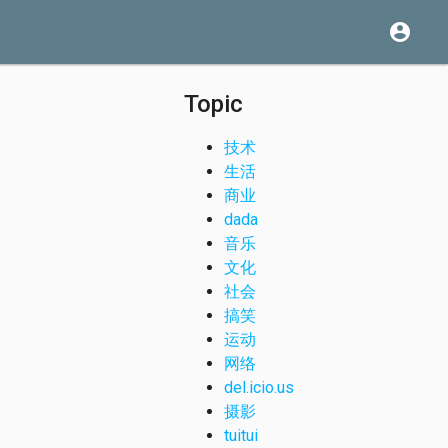
account_circle
Topic
技术
生活
商业
dada
音乐
文化
社会
搞笑
运动
网络
del.icio.us
摄影
tuitui