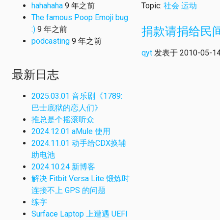
hahahaha
9 年之前
Topic:
社会
运动
The famous Poop Emoji bug
:)
9 年之前
捐款请捐给民
podcasting
9 年之前
qyt
发表于 2010-05-14 
最新日志
2025.03.01 音乐剧《1789:
巴士底狱的恋人们》
推总是个摇滚听众
2024.12.01 aMule 使用
2024.11.01 动手给CDX换辅
助电池
2024.10.24 新博客
解决 Fitbit Versa Lite 锻炼时
连接不上 GPS 的问题
练字
Surface Laptop 上遭遇 UEFI