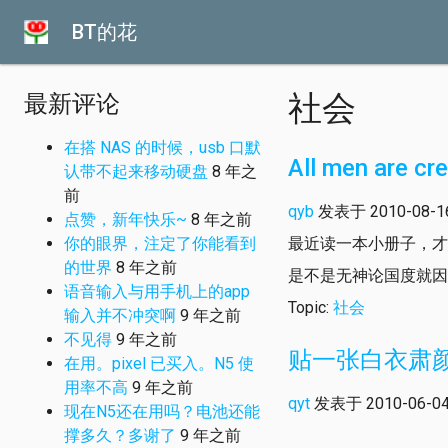
BT的花
社会
最新评论
在搭 NAS 的时候，usb 口默
All men are cr
认带不起来移动硬盘
8 年之
前
qyb
发表于 2010-08-16 
点赞，新年快乐~
8 年之前
你的眼界，注定了你能看到
最近读一本小册子，才发现
的世界
8 年之前
是不是无神论国度就因
语音输入与用手机上的app
Topic:
社会
输入并不冲突啊
9 年之前
不见得
9 年之前
贴一张白衣肃
在用。pixel 已买入。N5 使
用率不高
9 年之前
qyt
发表于 2010-06-04 
现在N5还在用吗？电池还能
撑多久？多谢了
9 年之前