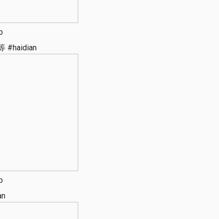
b
haidian
b
an