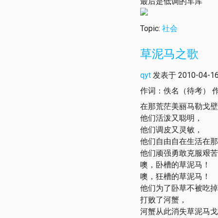
最后是低调的车库
Topic:
社会
草泥马之歌
qyt
发表于 2010-04-16 
作词：佚名（待考） 
在那荒茫美丽马勒戈壁
他们活泼又聪明，
他们调皮又灵敏，
他们自由自在生活在那
他们顽强勇敢克服艰苦
噢，卧槽的草泥马！
噢，狂槽的草泥马！
他们为了卧草不被吃掉
打败了河蟹，
河蟹从此消失草泥马戈