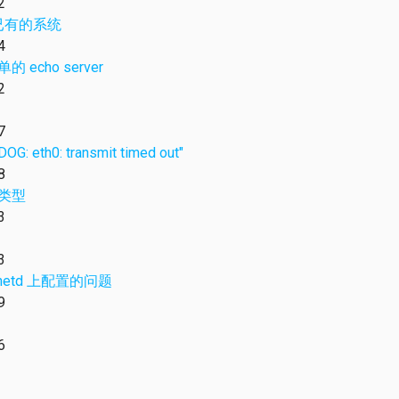
2
进入已有的系统
4
的 echo server
2
7
 eth0: transmit timed out"
8
g 类型
3
3
 xinetd 上配置的问题
9
6