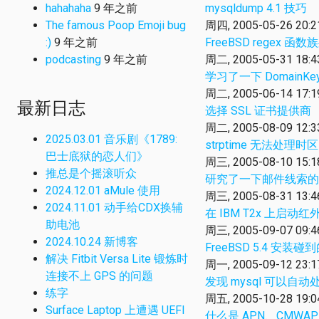
hahahaha
9 年之前
mysqldump 4.1 技巧
The famous Poop Emoji bug
周四, 2005-05-26 20:2
:)
9 年之前
FreeBSD regex 
podcasting
9 年之前
周二, 2005-05-31 18:4
学习了一下 DomainKe
周二, 2005-06-14 17:1
最新日志
选择 SSL 证书提供商
周二, 2005-08-09 12:3
2025.03.01 音乐剧《1789:
strptime 无法处理时区
巴士底狱的恋人们》
周三, 2005-08-10 15:1
推总是个摇滚听众
研究了一下邮件线索的
2024.12.01 aMule 使用
周三, 2005-08-31 13:4
2024.11.01 动手给CDX换辅
在 IBM T2x 上启动
助电池
周三, 2005-09-07 09:4
2024.10.24 新博客
FreeBSD 5.4 安装
解决 Fitbit Versa Lite 锻炼时
周一, 2005-09-12 23:1
连接不上 GPS 的问题
发现 mysql 可以自动处理
练字
周五, 2005-10-28 19:0
Surface Laptop 上遭遇 UEFI
什么是 APN、CMWAP