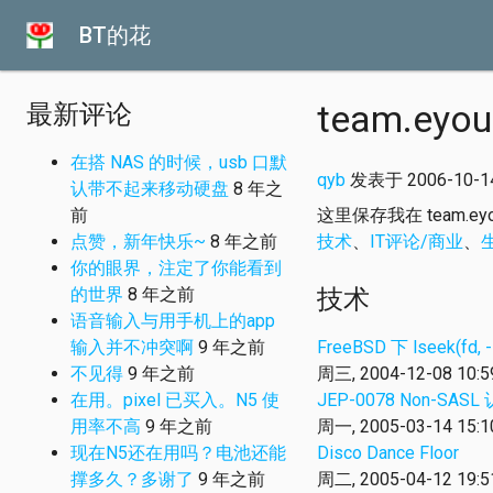
BT的花
team.ey
最新评论
在搭 NAS 的时候，usb 口默
qyb
发表于 2006-10-14 
认带不起来移动硬盘
8 年之
前
这里保存我在 team.
点赞，新年快乐~
8 年之前
技术
、
IT评论/商业
、
你的眼界，注定了你能看到
的世界
8 年之前
技术
语音输入与用手机上的app
输入并不冲突啊
9 年之前
FreeBSD 下 lseek(fd,
不见得
9 年之前
周三, 2004-12-08 10:5
在用。pixel 已买入。N5 使
JEP-0078 Non-SASL
用率不高
9 年之前
周一, 2005-03-14 15:1
现在N5还在用吗？电池还能
Disco Dance Floor
撑多久？多谢了
9 年之前
周二, 2005-04-12 19:5