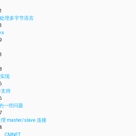
1
函数族处理多字节语言
3
ys
9
3
8
实现
6
红外支持
6
碰到的一些问题
7
 master/slave 连接
4
、CMNET