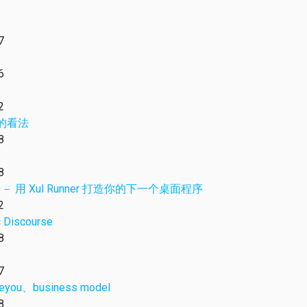
7
6
2
l 的看法
8
8
orn －－ 用 Xul Runner 打造你的下一个桌面程序
2
 Discourse
8
7
eyou、business model
8