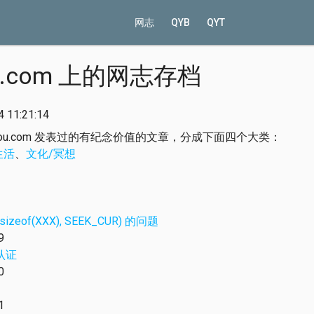
网志
QYB
QYT
ou.com 上的网志存档
11:21:14
eyou.com 发表过的有纪念价值的文章，分成下面四个大类：
生活
、
文化/冥想
 -sizeof(XXX), SEEK_CUR) 的问题
9
 认证
0
1