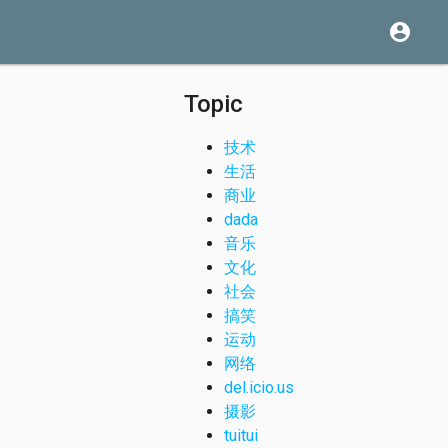
account_circle
Topic
技术
生活
商业
dada
音乐
文化
社会
搞笑
运动
网络
del.icio.us
摄影
tuitui