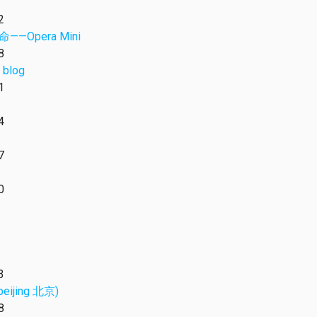
2
—Opera Mini
8
log
1
4
7
0
3
(beijing 北京)
8