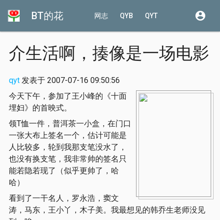
BT的花
account_circle
网志
QYB
QYT
介生活啊，揍像是一场电影
qyt
发表于 2007-07-16 09:50:56
今天下午，参加了王小峰的《十面
埋妇》的首映式。
领T恤一件，普洱茶一小盒，在门口
一张大布上签名一个，估计可能是
人比较多，轮到我那支笔没水了，
也没有换支笔，我非常帅的签名只
能若隐若现了（似乎更帅了，哈
哈）
看到了一干名人，罗永浩，窦文
涛，马东，王小丫，木子美。我最想见的韩乔生老师没见