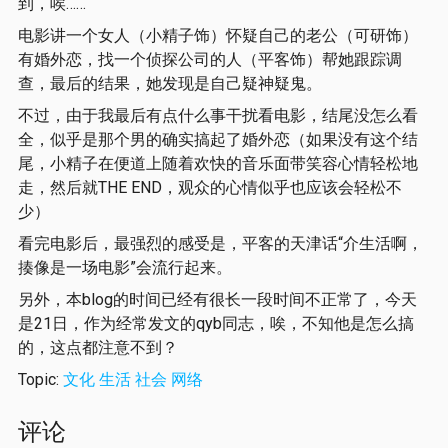
到，唉……
电影讲一个女人（小精子饰）怀疑自己的老公（可研饰）
有婚外恋，找一个侦探公司的人（平客饰）帮她跟踪调
查，最后的结果，她发现是自己疑神疑鬼。
不过，由于我最后有点什么事干扰看电影，结尾没怎么看
全，似乎是那个男的确实搞起了婚外恋（如果没有这个结
尾，小精子在便道上随着欢快的音乐面带笑容心情轻松地
走，然后就THE END，观众的心情似乎也应该会轻松不
少）
看完电影后，最强烈的感受是，平客的天津话“介生活啊，
揍像是一场电影”会流行起来。
另外，本blog的时间已经有很长一段时间不正常了，今天
是21日，作为经常发文的qyb同志，唉，不知他是怎么搞
的，这点都注意不到？
Topic:
文化
生活
社会
网络
评论