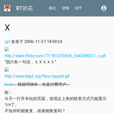
BT的花
account_circle
网志
QYB
QYT
X
qyt
发表于 2006-11-27 14:59:24
http://static.flickr.com/77/181473658_c045580f21_o.gif
“我只有一句话，ＸＸＸＸＸ”
http://www.dup2.org/files/qqyybt.gif
keso
，我很同情你，你是付费用户。
附：
今天一打开本站的页面，发现左上角的联系方式只能显示
1/n了。
不知何时能恢复，或者能恢复吗？