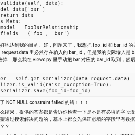
lidate(self, data):
ata['bar']
rn data
 Meta:
= FooBarRelationship
s = ('foo', 'bar')
地达到我的目的。好，问题来了，我想把 foo_id 和 bar_id
d 的话，request.data 里必然存在输入的 bar_id，但是我的实际输入
r 去掉，那么我在 views.py 里手动把 bar 对应的 bar_id 取到，然后塞
zer = self.get_serializer(data=request.data)
alizer.is_valid(raise_exception=True):
izer.save(foo_id=foo_id)
 NULL constraint failed 的错！！！
么结果，提供的答案都是告诉你检查一下是不是有必填的字段没
望通过搜索解决问题的，基本上都会先保证必填的字段里有数据
？？