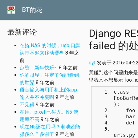
BT的花
Django RE
最新评论
failed 的
在搭 NAS 的时候，usb 口默
认带不起来移动硬盘
8 年之
前
qyt
发表于 2016-04-22 
点赞，新年快乐~
8 年之前
我碰到这个问题由来是，在某
你的眼界，注定了你能看到
里我又不想显示 foo_i
的世界
8 年之前
语音输入与用手机上的app
class
输入并不冲突啊
9 年之前
FooBarR
):
不见得
9 年之前
foo = s
在用。pixel 已买入。N5 使
bar = s
用率不高
9 年之前
def ge
现在N5还在用吗？电池还能
return
撑多久？多谢了
9 年之前
urls.p