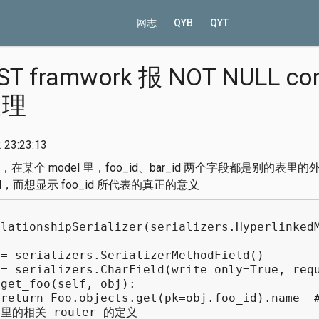
网志
QYB
QYT
ST framwork 报 NOT NULL con
处理
23:23:13
个 model 里，foo_id、bar_id 两个字段都是别的表里的外键，但
d，而想显示 foo_id 所代表的真正的意义
elationshipSerializer(serializers.Hyperlinked
erializers.SerializerMethodField()
erializers.CharField(write_only=True, requ
t_foo(self, obj):
 Foo.objects.get(pk=obj.foo_id).name #
y 里的相关 router 的定义