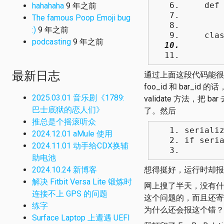
def va
hahahaha
9 年之前
del d
The famous Poop Emoji bug
retu
:)
9 年之前
class
podcasting
9 年之前
model 
field
最新日志
通过上面这段代码能很好
foo_id 和 bar_i
2025.03.01 音乐剧《1789:
validate 方法，把 ba
巴士底狱的恋人们》
了。然后
推总是个摇滚听众
seriali
2024.12.01 aMule 使用
if seri
2024.11.01 动手给CDX换辅
serial
助电池
2024.10.24 新博客
想得挺好，运行时却报了 NOT
解决 Fitbit Versa Lite 锻炼时
网上搜了半天，没有什
连接不上 GPS 的问题
这个问题的，而且还寄
练字
为什么还会报这个错？
Surface Laptop 上遭遇 UEFI