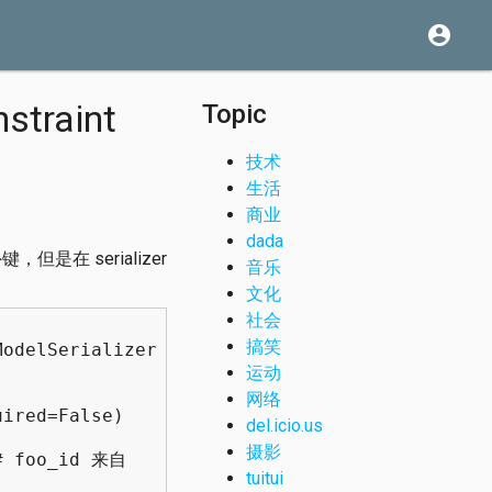
account_circle
straint
Topic
技术
生活
商业
dada
是在 serializer
音乐
文化
社会
搞笑
ModelSerializer
运动
网络
ired=False)
del.icio.us
摄影
 foo_id 来自
tuitui