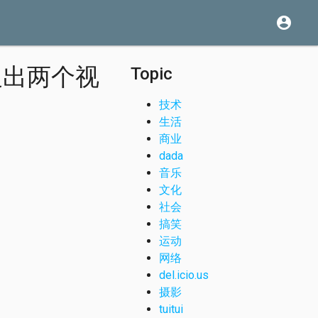
account_circle
搜出两个视
Topic
技术
生活
商业
dada
音乐
文化
社会
搞笑
运动
网络
del.icio.us
摄影
tuitui