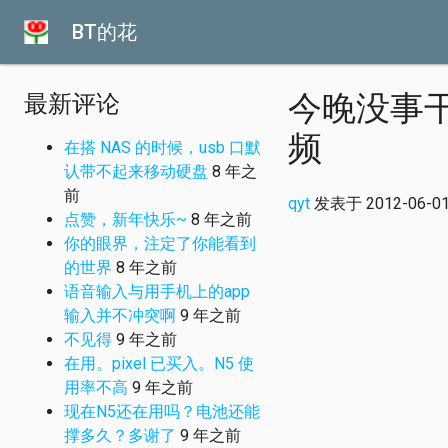
BT的花
今晚没事
最新评论
频
在搭 NAS 的时候，usb 口默
认带不起来移动硬盘
8 年之
前
qyt
发表于 2012-06-01 
点赞，新年快乐~
8 年之前
你的眼界，注定了你能看到
的世界
8 年之前
语音输入与用手机上的app
输入并不冲突啊
9 年之前
不见得
9 年之前
在用。pixel 已买入。N5 使
用率不高
9 年之前
现在N5还在用吗？电池还能
撑多久？多谢了
9 年之前