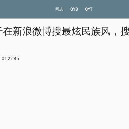
网志
QYB
QYT
干在新浪微博搜最炫民族风，
01:22:45