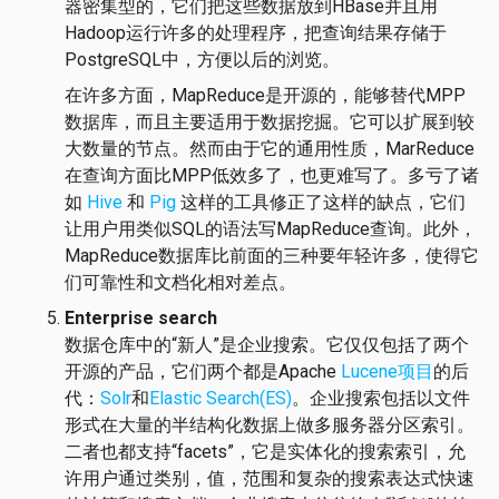
器密集型的，它们把这些数据放到HBase并且用
Hadoop运行许多的处理程序，把查询结果存储于
PostgreSQL中，方便以后的浏览。
在许多方面，MapReduce是开源的，能够替代MPP
数据库，而且主要适用于数据挖掘。它可以扩展到较
大数量的节点。然而由于它的通用性质，MarReduce
在查询方面比MPP低效多了，也更难写了。多亏了诸
如
Hive
和
Pig
这样的工具修正了这样的缺点，它们
让用户用类似SQL的语法写MapReduce查询。此外，
MapReduce数据库比前面的三种要年轻许多，使得它
们可靠性和文档化相对差点。
Enterprise search
数据仓库中的“新人”是企业搜索。它仅仅包括了两个
开源的产品，它们两个都是Apache
Lucene项目
的后
代：
Solr
和
Elastic Search(ES)
。企业搜索包括以文件
形式在大量的半结构化数据上做多服务器分区索引。
二者也都支持“facets”，它是实体化的搜索索引，允
许用户通过类别，值，范围和复杂的搜索表达式快速