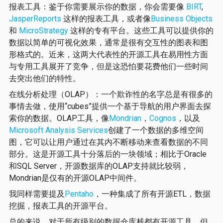
报表工具：鉴于你需要展示你的数据，你会需要像
BIRT
,
JasperReports
这样的报表工具，或者像
Business Objects
和
MicroStrategy
这样的专有平台。这些工具可以提供你的
数据以简单的可视化效果，通常是很有交互性的图表和图
形格式的。近来，这两大代表性的开源工具在易用性方面
与专用工具展开了竞争，但是这恐怕要花费他们一些时间
去突出他们的特性。
在线分析处理（OLAP）：一个欺诈性的名字总是有很多的
事情去做，使用“cubes”提供一个基于导航的用户界面去探
索你的数据。OLAP工具，像
Mondrian
，
Cognos
，以及
Microsoft Analysis Services
创建了一个数据的多维空间
图，它可以让用户通过在其内不断移动来查看数据的不同
部分。这是开源工具十分落后的一块领域；相比于Oracle
和SQL Server，开源数据库的OLAP支持就比较弱，
Mondrian是仅有的开源OLAP中间件。
我同样需要提及
Pentaho
，一种集成了所有开源ETL，数据
挖掘，报表工具的开源平台。
总的来说，对于所有级别的数据仓库栈都有开源工具，但